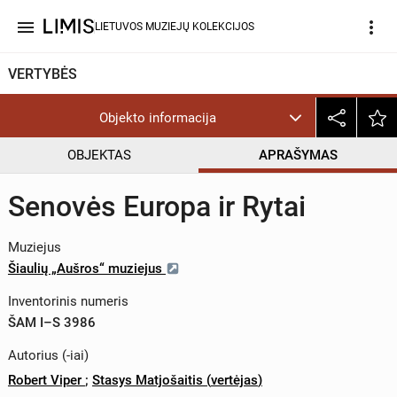
menu
more_vert
LIETUVOS MUZIEJŲ KOLEKCIJOS
VERTYBĖS
Objekto informacija
OBJEKTAS
APRAŠYMAS
Senovės Europa ir Rytai
Muziejus
Šiaulių „Aušros“ muziejus
Inventorinis numeris
ŠAM I–S 3986
Autorius (-iai)
Robert Viper
;
Stasys Matjošaitis
(
vertėjas
)