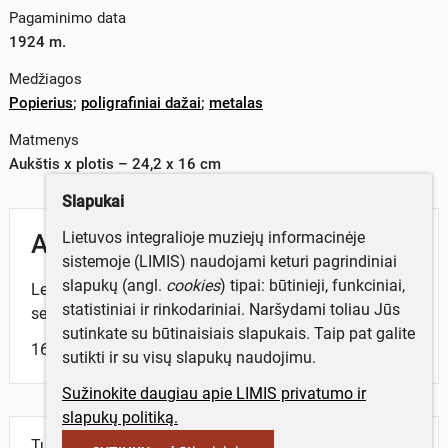
Pagaminimo data
1924 m.
Medžiagos
Popierius
;
poligrafiniai dažai
;
metalas
Matmenys
Aukštis x plotis – 24,2 x 16 cm
Slapukai
Lietuvos integralioje muziejų informacinėje
Aprašymas
sistemoje (LIMIS) naudojami keturi pagrindiniai
slapukų (angl.
cookies
) tipai: būtinieji, funkciniai,
Leidinyje aptariama Europos, Afrikos ir Azijos šalių
statistiniai ir rinkodariniai. Naršydami toliau Jūs
senovės civilizacijų istorija.
sutinkate su būtinaisiais slapukais. Taip pat galite
160 p. 8 antspaudai.
sutikti ir su visų slapukų naudojimu.
Sužinokite daugiau apie LIMIS privatumo ir
slapukų politiką.
Turite daugiau informacijos apie objektą?