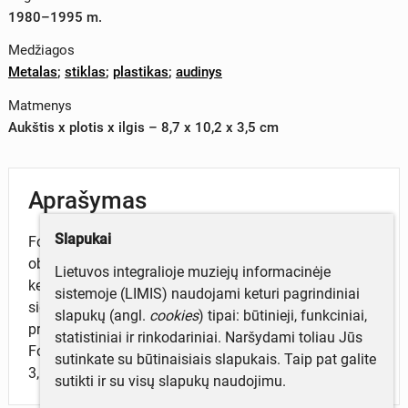
1980–1995 m.
Medžiagos
Metalas
;
stiklas
;
plastikas
;
audinys
Matmenys
Aukštis x plotis x ilgis – 8,7 x 10,2 x 3,5 cm
Aprašymas
Slapukai
Fotoaparatas „Lomography Sampler" su keturiais
objektyvais. Korpusas horizontalus, apvalinto
Lietuvos integralioje muziejų informacinėje
keturkampio formos, pagamintas iš juodos ir
sistemoje (LIMIS) naudojami keturi pagrindiniai
sidabrinės spalvos plastiko. Prie korpuso šono
slapukų (angl.
cookies
) tipai: būtinieji, funkciniai,
pritvirtintas juodos spalvos medžiaginis dirželis.
statistiniai ir rinkodariniai. Naršydami toliau Jūs
Fotoaparatas lomografinis, juostinis, kadro dydis 2,5 x
sutinkate su būtinaisiais slapukais. Taip pat galite
3,5 cm.
sutikti ir su visų slapukų naudojimu.