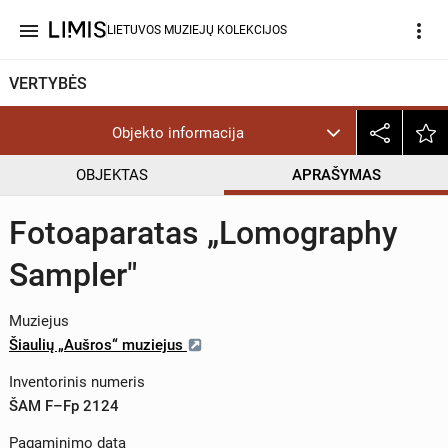
menu
more_vert
LIETUVOS MUZIEJŲ KOLEKCIJOS
VERTYBĖS
Objekto informacija
OBJEKTAS
APRAŠYMAS
Fotoaparatas „Lomography
Sampler"
Muziejus
Šiaulių „Aušros“ muziejus
Inventorinis numeris
ŠAM F–Fp 2124
Pagaminimo data