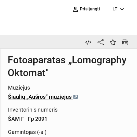
person_outline
expand_more
Prisijungti
LT
Fotoaparatas „Lomography
Oktomat"
Muziejus
Šiaulių „Aušros“ muziejus
Inventorinis numeris
ŠAM F–Fp 2091
Gamintojas (-ai)