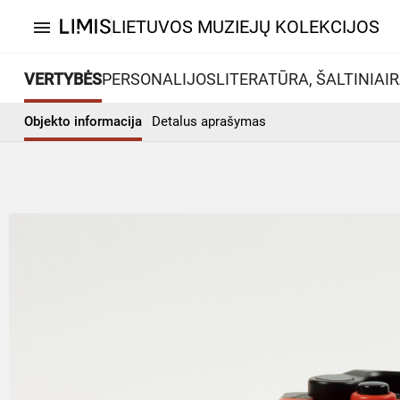
LIETUVOS MUZIEJŲ KOLEKCIJOS
menu
VERTYBĖS
PERSONALIJOS
LITERATŪRA, ŠALTINIAI
R
Objekto informacija
Detalus aprašymas