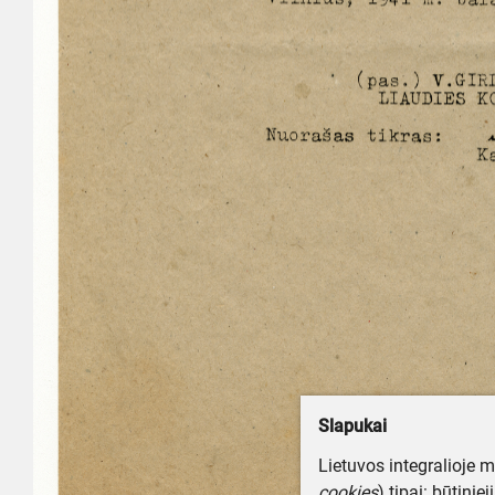
Slapukai
Lietuvos integralioje 
cookies
) tipai: būtinie