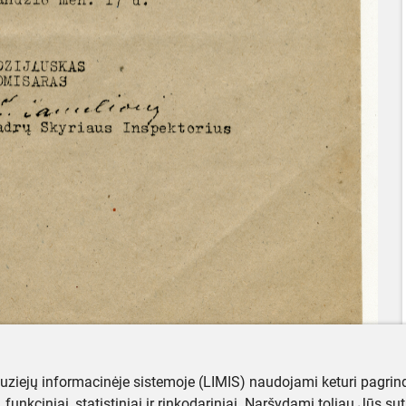
muziejų informacinėje sistemoje (LIMIS) naudojami keturi pagrind
ji, funkciniai, statistiniai ir rinkodariniai. Naršydami toliau Jūs s