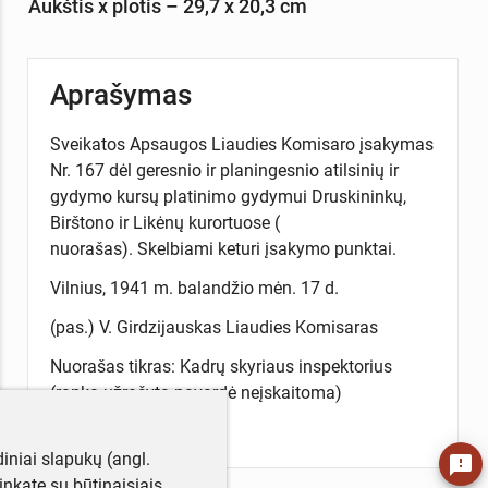
Aukštis x plotis – 29,7 x 20,3 cm
Aprašymas
Sveikatos Apsaugos Liaudies Komisaro įsakymas
Nr. 167 dėl geresnio ir planingesnio atilsinių ir
gydymo kursų platinimo gydymui Druskininkų,
Birštono ir Likėnų kurortuose (
nuorašas). Skelbiami keturi įsakymo punktai.
Vilnius, 1941 m. balandžio mėn. 17 d.
(pas.) V. Girdzijauskas Liaudies Komisaras
Nuorašas tikras: Kadrų skyriaus inspektorius
(ranka užrašyta pavardė neįskaitoma)
iniai slapukų (angl.
feedback
utinkate su būtinaisiais