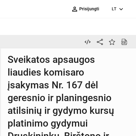
person_outline
expand_more
Prisijungti
LT
Sveikatos apsaugos
liaudies komisaro
įsakymas Nr. 167 dėl
geresnio ir planingesnio
atilsinių ir gydymo kursų
platinimo gydymui
Druskininkų, Birštono ir