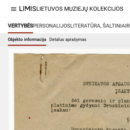
LIETUVOS MUZIEJŲ KOLEKCIJOS
menu
VERTYBĖS
PERSONALIJOS
LITERATŪRA, ŠALTINIAI
R
Objekto informacija
Detalus aprašymas