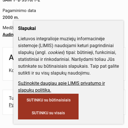
Pagaminimo data
2000 m.
Medžiagos
Slapukai
Audinys
;
plastikas
Lietuvos integralioje muziejų informacinėje
sistemoje (LIMIS) naudojami keturi pagrindiniai
slapukų (angl.
cookies
) tipai: būtinieji, funkciniai,
Aprašymas
statistiniai ir rinkodariniai. Naršydami toliau Jūs
sutinkate su būtinaisiais slapukais. Taip pat galite
Komplektą sudaro švarkas ir kelnės.
sutikti ir su visų slapukų naudojimu.
Sužinokite daugiau apie LIMIS privatumo ir
slapukų politiką.
Turite daugiau informacijos apie objektą?
SUTINKU su būtinaisiais
Parašykite mums!
SUTINKU su visais