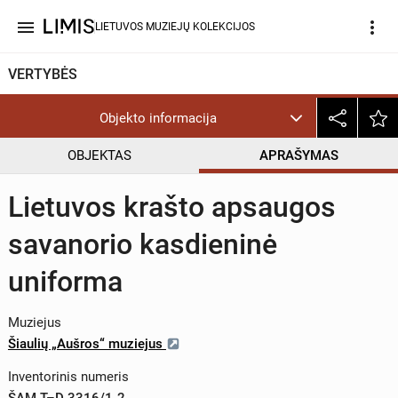
menu
more_vert
LIETUVOS MUZIEJŲ KOLEKCIJOS
VERTYBĖS
Objekto informacija
OBJEKTAS
APRAŠYMAS
Lietuvos krašto apsaugos
savanorio kasdieninė
uniforma
Muziejus
Šiaulių „Aušros“ muziejus
Inventorinis numeris
ŠAM T–D 3316/1-2