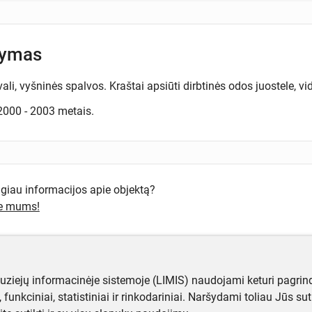
šymas
ali, vyšninės spalvos. Kraštai apsiūti dirbtinės odos juostele, v
000 - 2003 metais.
ugiau informacijos apie objektą?
te mums!
muziejų informacinėje sistemoje (LIMIS) naudojami keturi pagrind
ji, funkciniai, statistiniai ir rinkodariniai. Naršydami toliau Jūs s