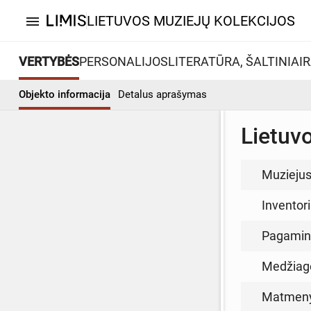
LIETUVOS MUZIEJŲ KOLEKCIJOS
menu
VERTYBĖS
PERSONALIJOS
LITERATŪRA, ŠALTINIAI
R
Objekto informacija
Detalus aprašymas
Lietuv
Muzieju
Inventor
Pagamin
Medžiag
Matmen