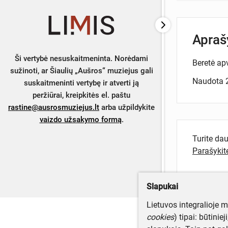
Apra
Ši vertybė nesuskaitmeninta. Norėdami
Beretė apv
sužinoti, ar Šiaulių „Aušros“ muziejus gali
Naudota 2
suskaitmeninti vertybę ir atverti ją
peržiūrai, kreipkitės el. paštu
rastine@ausrosmuziejus.lt
arba užpildykite
vaizdo užsakymo formą
.
Turite da
Parašyki
Slapukai
Lietuvos integralioje 
cookies
) tipai: būtinie