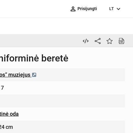
person_outline
expand_more
Prisijungti
LT
niforminė beretė
ros“ muziejus
17
tinė oda
24 cm