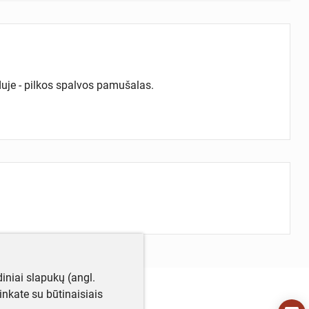
iduje - pilkos spalvos pamušalas.
iniai slapukų (angl.
utinkate su būtinaisiais