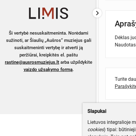
Apra
Ši vertybė nesuskaitmeninta. Norėdami
Dėklas juo
sužinoti, ar Šiaulių „Aušros“ muziejus gali
Naudotas 
suskaitmeninti vertybę ir atverti ją
peržiūrai, kreipkitės el. paštu
rastine@ausrosmuziejus.lt
arba užpildykite
vaizdo užsakymo formą
.
Turite da
Parašyki
Slapukai
Lietuvos integralioje 
cookies
) tipai: būtinie