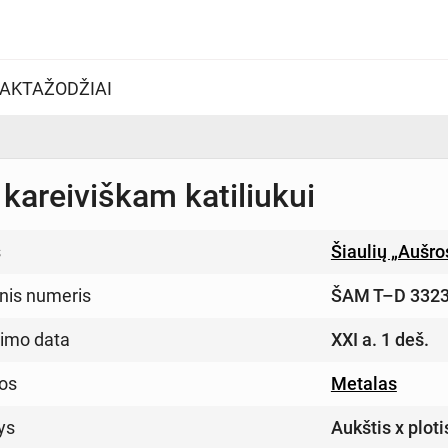
AKTAŽODŽIAI
kareiviškam katiliukui
s
Šiaulių „Aušr
inis numeris
ŠAM T–D 332
imo data
XXI a. 1 deš.
os
Metalas
ys
Aukštis x ploti