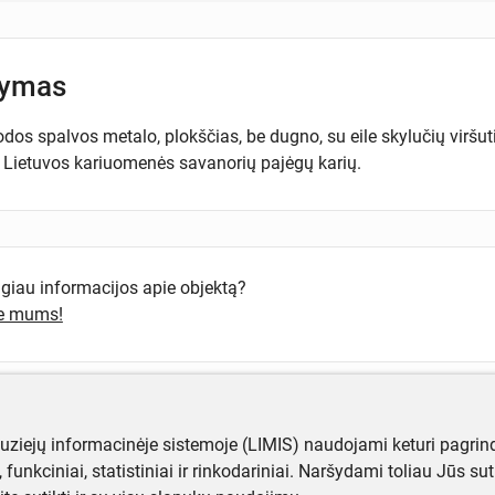
šymas
dos spalvos metalo, plokščias, be dugno, su eile skylučių viršutin
Lietuvos kariuomenės savanorių pajėgų karių.
ugiau informacijos apie objektą?
te mums!
muziejų informacinėje sistemoje (LIMIS) naudojami keturi pagrind
ji, funkciniai, statistiniai ir rinkodariniai. Naršydami toliau Jūs s