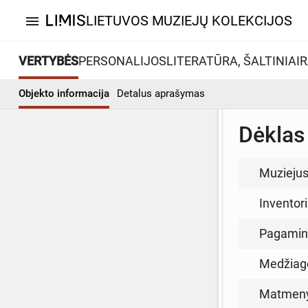
LIETUVOS MUZIEJŲ KOLEKCIJOS
menu
VERTYBĖS
PERSONALIJOS
LITERATŪRA, ŠALTINIAI
R
Objekto informacija
Detalus aprašymas
Dėklas 
Muzieju
Inventor
Pagamin
Medžiag
Matmen