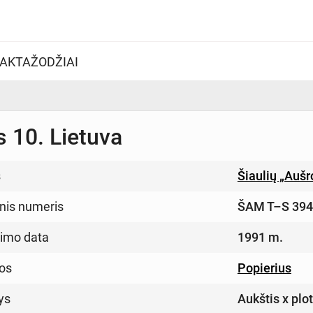
AKTAŽODŽIAI
s 10. Lietuva
s
Šiaulių „Auš
inis numeris
ŠAM T–S 39
imo data
1991 m.
os
Popierius
ys
Aukštis x plo