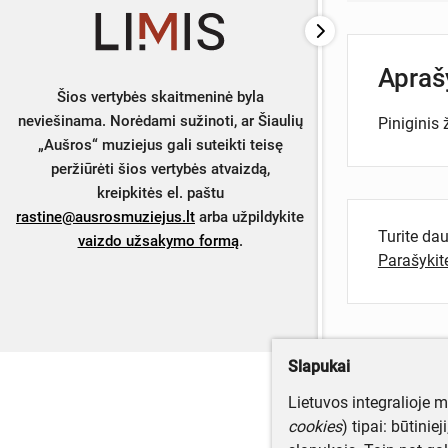
Apra
Šios vertybės skaitmeninė byla
neviešinama. Norėdami sužinoti, ar Šiaulių
Piniginis 
„Aušros“ muziejus gali suteikti teisę
peržiūrėti šios vertybės atvaizdą,
kreipkitės el. paštu
rastine@ausrosmuziejus.lt
arba užpildykite
Turite da
vaizdo užsakymo formą
.
Parašyki
Slapukai
Lietuvos integralioje 
cookies
) tipai: būtinie