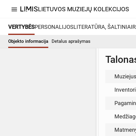
LIETUVOS MUZIEJŲ KOLEKCIJOS
menu
VERTYBĖS
PERSONALIJOS
LITERATŪRA, ŠALTINIAI
R
Objekto informacija
Detalus aprašymas
Talona
Muzieju
Inventor
Pagamin
Medžiag
Matmen