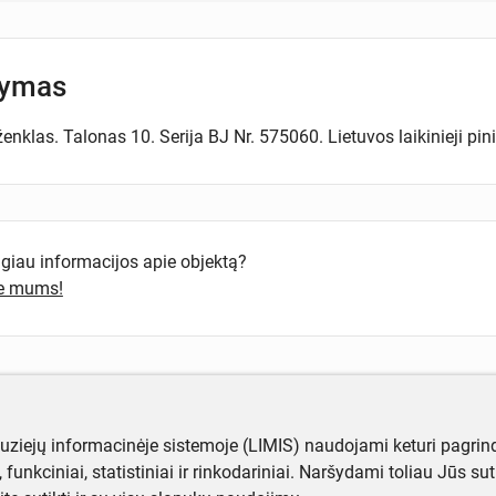
šymas
ženklas. Talonas 10. Serija BJ Nr. 575060. Lietuvos laikinieji p
ugiau informacijos apie objektą?
te mums!
muziejų informacinėje sistemoje (LIMIS) naudojami keturi pagrind
ji, funkciniai, statistiniai ir rinkodariniai. Naršydami toliau Jūs s