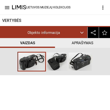
menu
more_vert
LIETUVOS MUZIEJŲ KOLEKCIJOS
VERTYBĖS
Objekto informacija
VAIZDAS
APRAŠYMAS