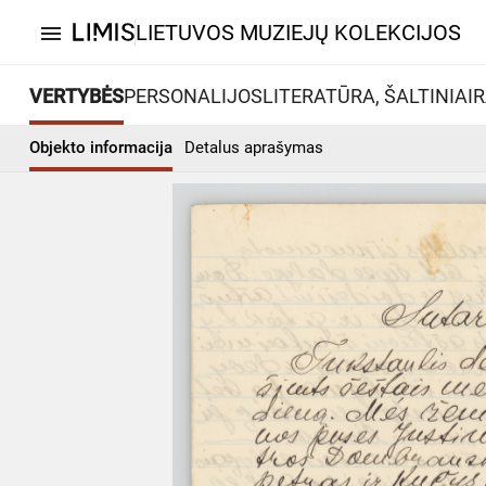
LIETUVOS MUZIEJŲ KOLEKCIJOS
menu
VERTYBĖS
PERSONALIJOS
LITERATŪRA, ŠALTINIAI
R
Objekto informacija
Detalus aprašymas