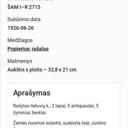
ŠAM I–R 2715
Sukūrimo data
1926-06-26
Medžiagos
Popierius
;
rašalas
Matmenys
Aukštis x plotis – 32,8 x 21 cm
Aprašymas
Rašytas lietuvių k., 2 lapai, 5 antspaudai, 5
žyminiai ženklai.
Žemės nuomos sutartis, sudaryta tarp Justino