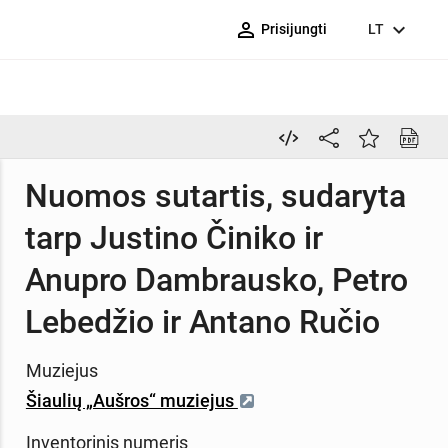
person_outline
expand_more
Prisijungti
LT
Nuomos sutartis, sudaryta
tarp Justino Činiko ir
Anupro Dambrausko, Petro
Lebedžio ir Antano Ručio
Muziejus
Šiaulių „Aušros“ muziejus
Inventorinis numeris