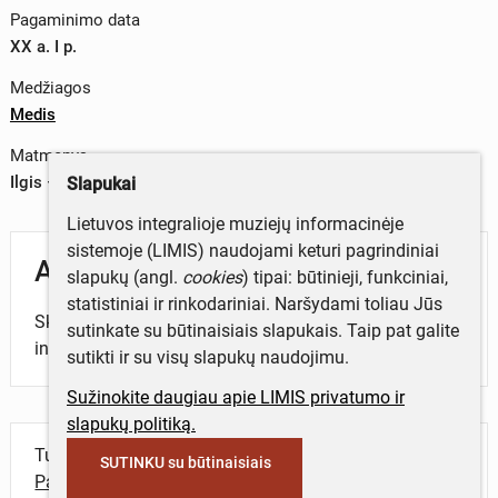
Pagaminimo data
XX a. I p.
Medžiagos
Medis
Matmenys
Ilgis – 15 ir 17 cm
Slapukai
Lietuvos integralioje muziejų informacinėje
sistemoje (LIMIS) naudojami keturi pagrindiniai
Aprašymas
slapukų (angl.
cookies
) tipai: būtinieji, funkciniai,
statistiniai ir rinkodariniai. Naršydami toliau Jūs
Skudučiai – mediniai pučiamieji muzikos
sutinkate su būtinaisiais slapukais. Taip pat galite
instrumentai. 2 vienetai.
sutikti ir su visų slapukų naudojimu.
Sužinokite daugiau apie LIMIS privatumo ir
slapukų politiką.
Turite daugiau informacijos apie objektą?
SUTINKU su būtinaisiais
Parašykite mums!