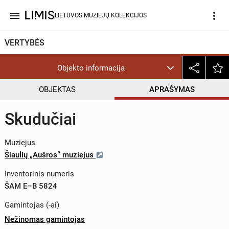
menu
more_vert
LIETUVOS MUZIEJŲ KOLEKCIJOS
VERTYBĖS
Objekto informacija
OBJEKTAS
APRAŠYMAS
Skudučiai
Muziejus
Šiaulių „Aušros“ muziejus
Inventorinis numeris
ŠAM E–B 5824
Gamintojas (-ai)
Nežinomas gamintojas