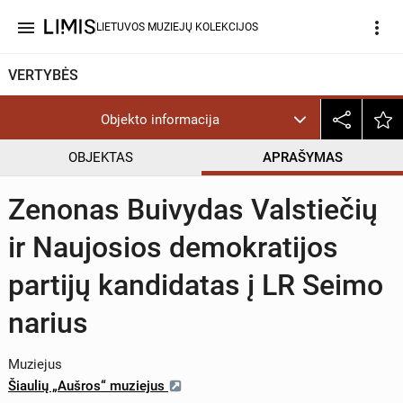
menu
more_vert
LIETUVOS MUZIEJŲ KOLEKCIJOS
VERTYBĖS
Objekto informacija
OBJEKTAS
APRAŠYMAS
Zenonas Buivydas Valstiečių
ir Naujosios demokratijos
partijų kandidatas į LR Seimo
narius
Muziejus
Šiaulių „Aušros“ muziejus