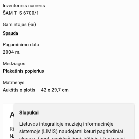
Inventorinis numeris
ŠAM T–S 6700/1
Gamintojas (-ai)
Spauda
Pagaminimo data
2004 m.
Medžiagos
Plakatinis popierius
Matmenys
Aukštis x plotis – 42 x 29,7 cm
Slapukai
Aprašymas
Lietuvos integralioje muziejų informacinėje
Rinkiminis plakatas. Zenonas Buivydas Valstiečių ir
sistemoje (LIMIS) naudojami keturi pagrindiniai
Naujosios demokratijos partijų kandidatas į LR Seimo
slapukų (angl.
cookies
) tipai: būtinieji, funkciniai,