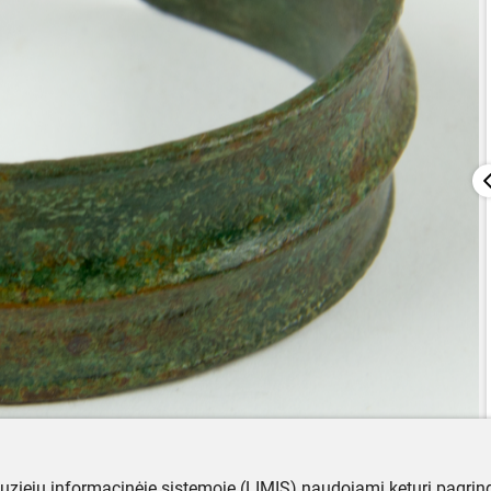
muziejų informacinėje sistemoje (LIMIS) naudojami keturi pagrind