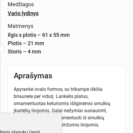
Medžiagos
Vario lydinys
Matmenys
Ilgis x plotis – 61 x 55 mm
Plotis – 21 mm
Storis – 4 mm
Aprašymas
Apyrankė ovalo formos, su trikampe iškilia
briaunele per vidurį. Lankelis platus,
ornamentuotas keturiomis išilginėmis smulkių
įkartėlių linijomis. Galai nežymiai susiaurinti,
nukirsti statmenai, ornamentuoti iš smulkių
įkartėlių sudarytomis įstrižomis linijomis.
iniai slapukų (angl.