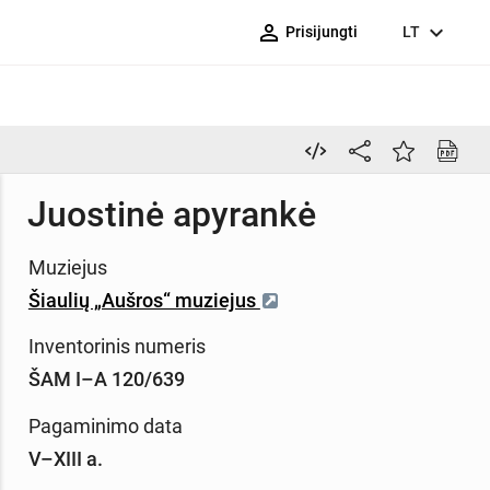
person_outline
expand_more
Prisijungti
LT
Juostinė apyrankė
Muziejus
Šiaulių „Aušros“ muziejus
Inventorinis numeris
ŠAM I–A 120/639
Pagaminimo data
V–XIII a.