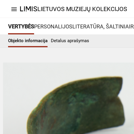
LIETUVOS MUZIEJŲ KOLEKCIJOS
menu
VERTYBĖS
PERSONALIJOS
LITERATŪRA, ŠALTINIAI
R
Objekto informacija
Detalus aprašymas