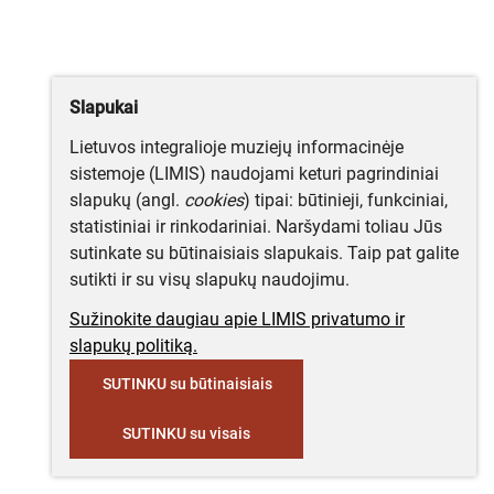
Slapukai
Lietuvos integralioje muziejų informacinėje
sistemoje (LIMIS) naudojami keturi pagrindiniai
slapukų (angl.
cookies
) tipai: būtinieji, funkciniai,
statistiniai ir rinkodariniai. Naršydami toliau Jūs
sutinkate su būtinaisiais slapukais. Taip pat galite
sutikti ir su visų slapukų naudojimu.
Sužinokite daugiau apie LIMIS privatumo ir
slapukų politiką.
SUTINKU su būtinaisiais
SUTINKU su visais