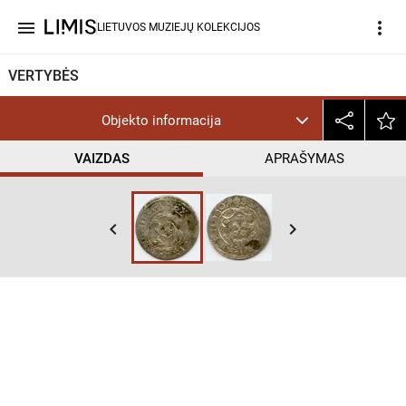
menu
more_vert
LIETUVOS MUZIEJŲ KOLEKCIJOS
VERTYBĖS
Objekto informacija
VAIZDAS
APRAŠYMAS
keyboard_arrow_left
keyboard_arrow_right