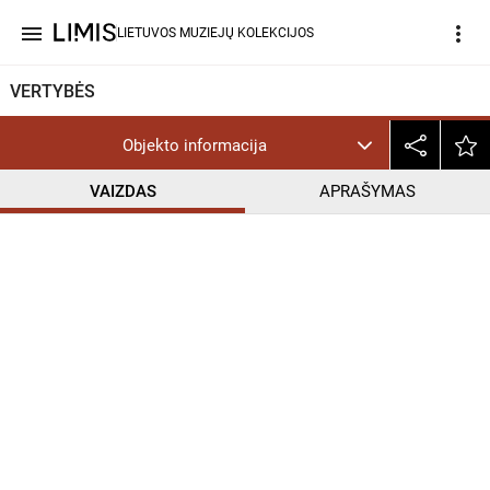
menu
more_vert
LIETUVOS MUZIEJŲ KOLEKCIJOS
VERTYBĖS
Objekto informacija
VAIZDAS
APRAŠYMAS