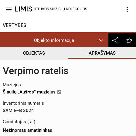
menu
more_vert
LIETUVOS MUZIEJŲ KOLEKCIJOS
VERTYBĖS
Objekto informacija
OBJEKTAS
APRAŠYMAS
Verpimo ratelis
Muziejus
Šiaulių „Aušros“ muziejus
Inventorinis numeris
ŠAM E–B 3024
Gamintojas (-ai)
Nežinomas amatininkas