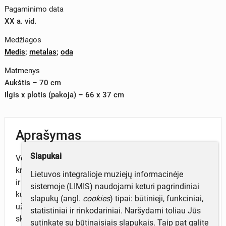
Pagaminimo data
XX a. vid.
Medžiagos
Medis
;
metalas
;
oda
Matmenys
Aukštis – 70 cm
Ilgis x plotis (pakoja) – 66 x 37 cm
Aprašymas
Slapukai
Verpimo ratelis, medinis, gulsčiasis, tekintas. Jį sudaro
krėslas-įžambiai gulinti lenta, į kurią įtvirtintas krūmas
Lietuvos integralioje muziejų informacinėje
ir ratelio kojos; ratas su aštuoniais stipinais; ienelės, į
sistemoje (LIMIS) naudojami keturi pagrindiniai
kurias įtvirtintas ratas; špūlė su sparnais siūlams
slapukų (angl.
cookies
) tipai: būtinieji, funkciniai,
užkabinti; skersinis; du stulpeliai špūlei laikyti; ropė
statistiniai ir rinkodariniai. Naršydami toliau Jūs
skersiniui įtvirtinti. Trūksta prieverpstės. Pakojos
sutinkate su būtinaisiais slapukais. Taip pat galite