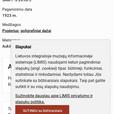
Pagaminimo data
1923 m.
Medžiagos
Popierius
;
poligrafiniai dažai
Matmenys
Aukštis x plotis – 13 x 17,1 cm
Slapukai
Lietuvos integralioje muziejų informacinėje
sistemoje (LIMIS) naudojami keturi pagrindiniai
Aprašymas
slapukų (angl.
cookies
) tipai: būtinieji, funkciniai,
statistiniai ir rinkodariniai. Naršydami toliau Jūs
Priedas prie I. N. Šapošnikovo knygos „Gyvieji garsai“.
sutinkate su būtinaisiais slapukais. Taip pat galite
Iliustracijoje pavaizduoti triušiai.
sutikti ir su visų slapukų naudojimu.
Sužinokite daugiau apie LIMIS privatumo ir
slapukų politiką.
Turite daugiau informacijos apie objektą?
SUTINKU su būtinaisiais