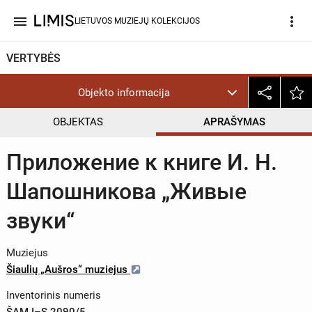
menu
more_vert
LIETUVOS MUZIEJŲ KOLEKCIJOS
VERTYBĖS
Objekto informacija
OBJEKTAS
APRAŠYMAS
Приложение к книге И. Н.
Шапошникова „Живые
звуки“
Muziejus
Šiaulių „Aušros“ muziejus
Inventorinis numeris
ŠAM I–S 2090/5