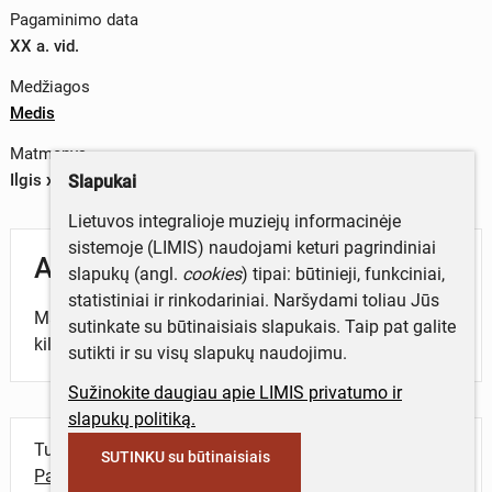
Pagaminimo data
XX a. vid.
Medžiagos
Medis
Matmenys
Ilgis x plotis – 51 x 20 cm
Slapukai
Lietuvos integralioje muziejų informacinėje
sistemoje (LIMIS) naudojami keturi pagrindiniai
Aprašymas
slapukų (angl.
cookies
) tipai: būtinieji, funkciniai,
statistiniai ir rinkodariniai. Naršydami toliau Jūs
Mataras-vindas, medinis naudotas sunkumams
sutinkate su būtinaisiais slapukais. Taip pat galite
kilnoti.
sutikti ir su visų slapukų naudojimu.
Sužinokite daugiau apie LIMIS privatumo ir
slapukų politiką.
Turite daugiau informacijos apie objektą?
SUTINKU su būtinaisiais
Parašykite mums!