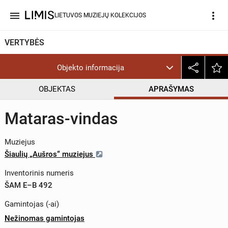
menu
more_vert
LIETUVOS MUZIEJŲ KOLEKCIJOS
VERTYBĖS
Objekto informacija
OBJEKTAS
APRAŠYMAS
Mataras-vindas
Muziejus
Šiaulių „Aušros“ muziejus
Inventorinis numeris
ŠAM E–B 492
Gamintojas (-ai)
Nežinomas gamintojas