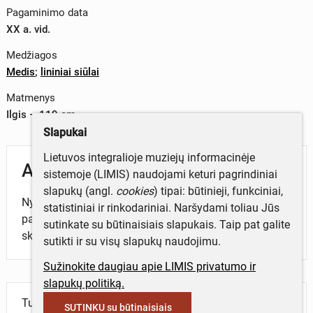
Pagaminimo data
XX a. vid.
Medžiagos
Medis
;
lininiai siūlai
Matmenys
Ilgis – 119 cm
Slapukai
Lietuvos integralioje muziejų informacinėje
Aprašymas
sistemoje (LIMIS) naudojami keturi pagrindiniai
slapukų (angl.
cookies
) tipai: būtinieji, funkciniai,
Nyčių komplektas, kurį sudaro 23 įvairaus ilgio
statistiniai ir rinkodariniai. Naršydami toliau Jūs
pagaliukai, prie kurių pritvirtintos nytys ir medinis
sutinkate su būtinaisiais slapukais. Taip pat galite
skietas.
sutikti ir su visų slapukų naudojimu.
Sužinokite daugiau apie LIMIS privatumo ir
slapukų politiką.
Turite daugiau informacijos apie objektą?
SUTINKU su būtinaisiais