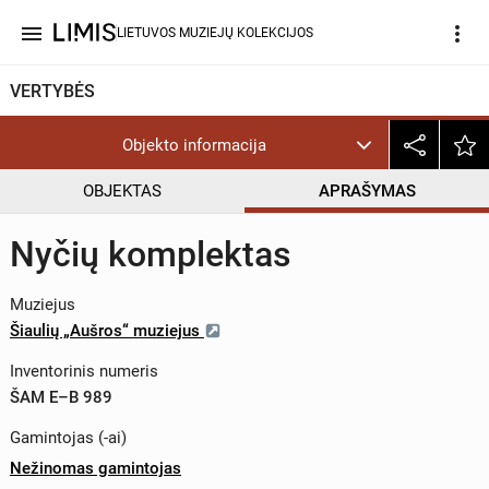
menu
more_vert
LIETUVOS MUZIEJŲ KOLEKCIJOS
VERTYBĖS
Objekto informacija
OBJEKTAS
APRAŠYMAS
Nyčių komplektas
Muziejus
Šiaulių „Aušros“ muziejus
Inventorinis numeris
ŠAM E–B 989
Gamintojas (-ai)
Nežinomas gamintojas