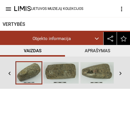
menu
more_vert
LIETUVOS MUZIEJŲ KOLEKCIJOS
VERTYBĖS
Objekto informacija
VAIZDAS
APRAŠYMAS
keyboard_arrow_left
keyboard_arrow_right