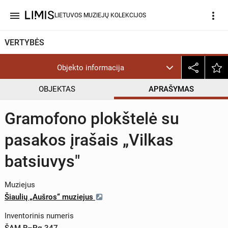
menu
more_vert
LIETUVOS MUZIEJŲ KOLEKCIJOS
VERTYBĖS
Objekto informacija
OBJEKTAS
APRAŠYMAS
Gramofono plokštelė su
pasakos įrašais „Vilkas
batsiuvys"
Muziejus
Šiaulių „Aušros“ muziejus
Inventorinis numeris
ŠAM R–Pg 347