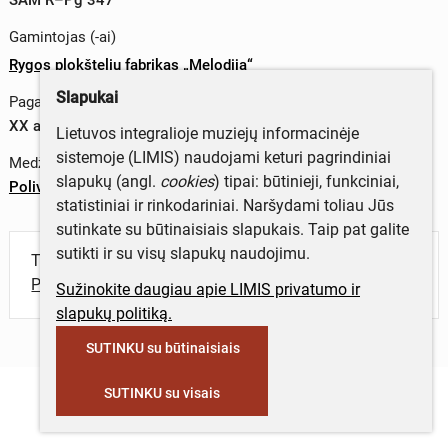
Gamintojas (-ai)
Rygos plokštelių fabrikas „Melodija“
Slapukai
Pagaminimo data
XX a. II p.
Lietuvos integralioje muziejų informacinėje
sistemoje (LIMIS) naudojami keturi pagrindiniai
Medžiagos
slapukų (angl.
cookies
) tipai: būtinieji, funkciniai,
Polivinilchloridas
statistiniai ir rinkodariniai. Naršydami toliau Jūs
sutinkate su būtinaisiais slapukais. Taip pat galite
sutikti ir su visų slapukų naudojimu.
Turite daugiau informacijos apie objektą?
Parašykite mums!
Sužinokite daugiau apie LIMIS privatumo ir
slapukų politiką.
SUTINKU su būtinaisiais
SUTINKU su visais