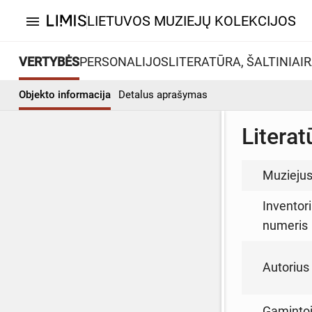
LIETUVOS MUZIEJŲ KOLEKCIJOS
menu
VERTYBĖS
PERSONALIJOS
LITERATŪRA, ŠALTINIAI
R
Objekto informacija
Detalus aprašymas
Literat
Muzieju
Inventori
numeris
Autorius (
Gamintoja