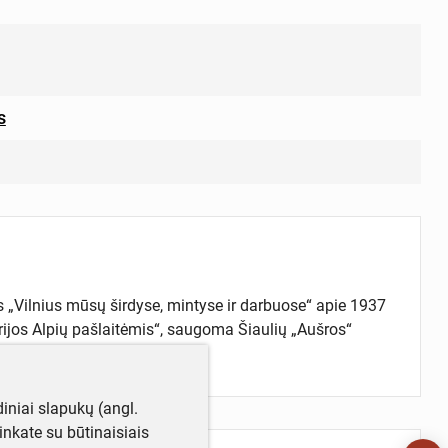
s
tas „Vilnius mūsų širdyse, mintyse ir darbuose“ apie 1937
rijos Alpių pašlaitėmis“, saugoma Šiaulių „Aušros“
iniai slapukų (angl.
utinkate su būtinaisiais