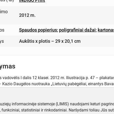
INDIGO Print
imo
2012 m.
os
Spaudos popierius
;
poligrafiniai dažai
;
kartona
ys
Aukštis x plotis – 29 x 20,1 cm
šymas
s vadovėlis I dalis 12 klasei. 2012 m. Iliustracija p. 47 – plaka
 – Kazio Daugėlos nuotrauka „Lietuvių pabėgėliai, einantys Bava
.
muziejų informacinėje sistemoje (LIMIS) naudojami keturi pagrind
ji, funkciniai, statistiniai ir rinkodariniai. Naršydami toliau Jūs s