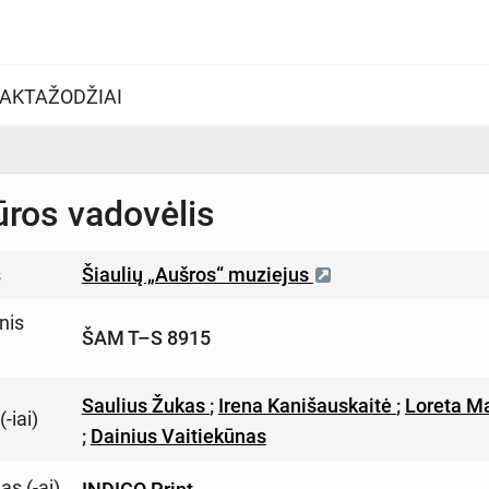
AKTAŽODŽIAI
ūros vadovėlis
s
Šiaulių „Aušros“ muziejus
nis
ŠAM T–S 8915
Saulius Žukas
;
Irena Kanišauskaitė
;
Loreta M
-iai)
;
Dainius Vaitiekūnas
s (-ai)