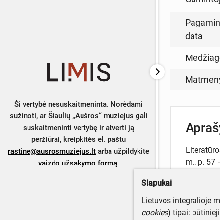
Pagamin
data
Medžiag
Matmen
Ši vertybė nesuskaitmeninta. Norėdami
sužinoti, ar Šiaulių „Aušros“ muziejus gali
Apra
suskaitmeninti vertybę ir atverti ją
peržiūrai, kreipkitės el. paštu
Literatūro
rastine@ausrosmuziejus.lt
arba užpildykite
m., p. 57
vaizdo užsakymo formą
.
muziejuje
Slapukai
Lietuvos integralioje 
cookies
) tipai: būtinie