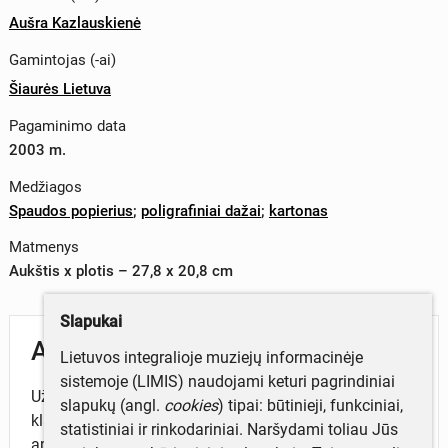
Aušra Kazlauskienė
Gamintojas (-ai)
Šiaurės Lietuva
Pagaminimo data
2003 m.
Medžiagos
Spaudos popierius
;
poligrafiniai dažai
;
kartonas
Matmenys
Aukštis x plotis – 27,8 x 20,8 cm
Slapukai
Aprašymas
Lietuvos integralioje muziejų informacinėje
sistemoje (LIMIS) naudojami keturi pagrindiniai
Užduotys su statistikos elementais IV
slapukų (angl.
cookies
) tipai: būtinieji, funkciniai,
klasėje: Mokomės skaityti informaciją, orientuotis
statistiniai ir rinkodariniai. Naršydami toliau Jūs
aplinkoje, braižyti diagramas, atlikti tyrimus ir