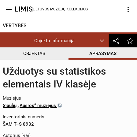
menu
more_vert
LIETUVOS MUZIEJŲ KOLEKCIJOS
VERTYBĖS
Objekto informacija
OBJEKTAS
APRAŠYMAS
Užduotys su statistikos
elementais IV klasėje
Muziejus
Šiaulių „Aušros“ muziejus
Inventorinis numeris
ŠAM T–S 8932
Autorius (-iai)