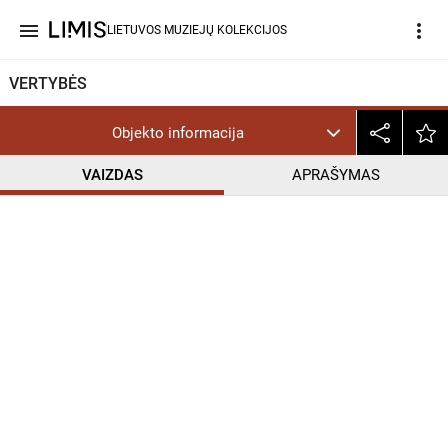
menu
more_vert
LIETUVOS MUZIEJŲ KOLEKCIJOS
VERTYBĖS
Objekto informacija
VAIZDAS
APRAŠYMAS
help_outline
PD