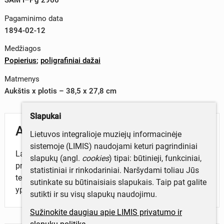
Pagaminimo data
1894-02-12
Medžiagos
Popierius
;
poligrafiniai dažai
Matmenys
Aukštis x plotis – 38,5 x 27,8 cm
Slapukai
Aprašymas
Lietuvos integralioje muziejų informacinėje
sistemoje (LIMIS) naudojami keturi pagrindiniai
Laikraščio „Tygodnik mód i powieści“ Nr. 8 iliustruotas
slapukų (angl.
cookies
) tipai: būtinieji, funkciniai,
priedas „Ubiory i roboty". Leidinyje pristatomos mados
statistiniai ir rinkodariniai. Naršydami toliau Jūs
tendencijos, to meto rūbų ir aksesuarų puošybos
sutinkate su būtinaisiais slapukais. Taip pat galite
ypatumai.
sutikti ir su visų slapukų naudojimu.
Sužinokite daugiau apie LIMIS privatumo ir