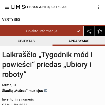
menu
more_vert
LIETUVOS MUZIEJŲ KOLEKCIJOS
VERTYBĖS
Objekto informacija
OBJEKTAS
APRAŠYMAS
Laikraščio „Tygodnik mód i
powieści“ priedas „Ubiory i
roboty“
Muziejus
Šiaulių „Aušros“ muziejus
Inventorinis numeris
ŠAM I–Pg 2966