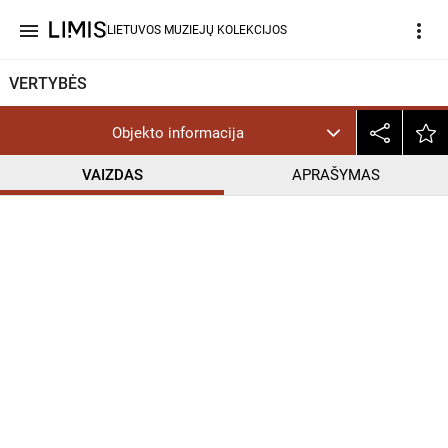
menu
more_vert
LIETUVOS MUZIEJŲ KOLEKCIJOS
VERTYBĖS
Objekto informacija
VAIZDAS
APRAŠYMAS
help_outline
InC