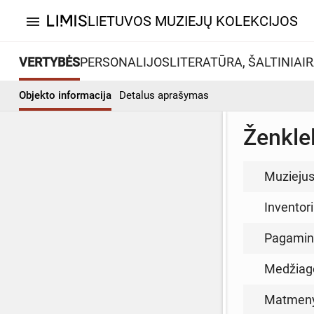
LIETUVOS MUZIEJŲ KOLEKCIJOS
menu
VERTYBĖS
PERSONALIJOS
LITERATŪRA, ŠALTINIAI
R
Objekto informacija
Detalus aprašymas
Ženklel
Muzieju
Inventor
Pagamin
Medžiag
Matmen