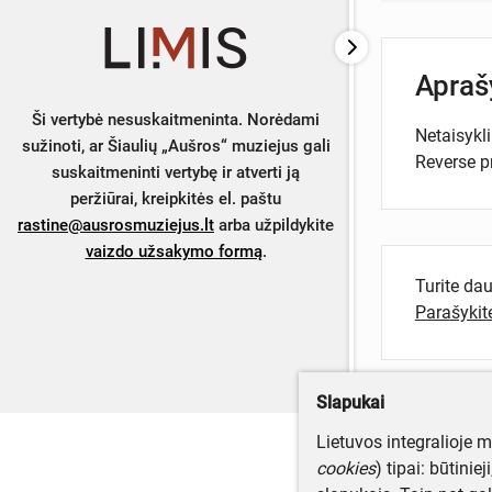
Apra
Ši vertybė nesuskaitmeninta. Norėdami
Netaisykli
sužinoti, ar Šiaulių „Aušros“ muziejus gali
Reverse pr
suskaitmeninti vertybę ir atverti ją
peržiūrai, kreipkitės el. paštu
rastine@ausrosmuziejus.lt
arba užpildykite
vaizdo užsakymo formą
.
Turite da
Parašyki
Slapukai
Lietuvos integralioje 
cookies
) tipai: būtinie