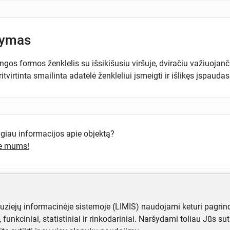
šymas
ngos formos ženklelis su išsikišusiu viršuje, dviračiu važiuoja
itvirtinta smailinta adatėlė ženkleliui įsmeigti ir išlikęs įspauda
ugiau informacijos apie objektą?
te mums!
muziejų informacinėje sistemoje (LIMIS) naudojami keturi pagrind
ji, funkciniai, statistiniai ir rinkodariniai. Naršydami toliau Jūs s