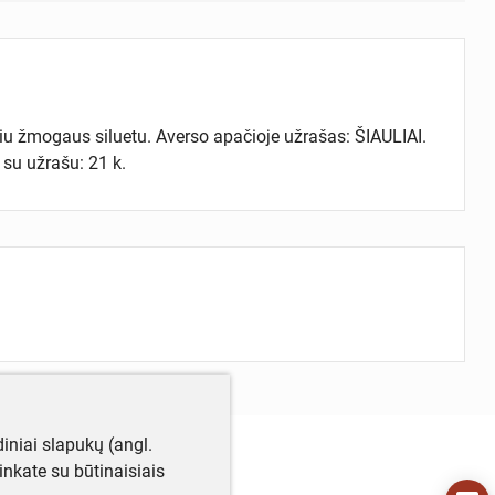
nčiu žmogaus siluetu. Averso apačioje užrašas: ŠIAULIAI.
s su užrašu: 21 k.
iniai slapukų (angl.
utinkate su būtinaisiais