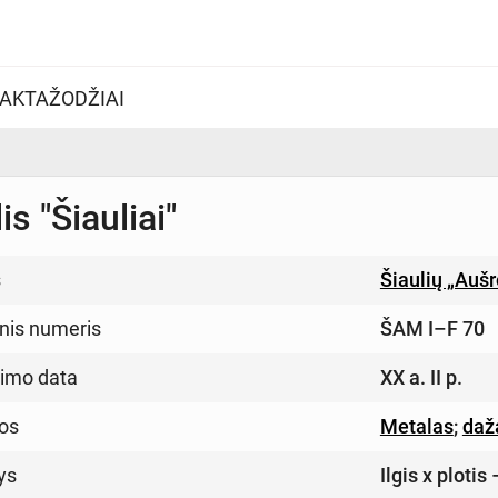
AKTAŽODŽIAI
is "Šiauliai"
s
Šiaulių „Auš
inis numeris
ŠAM I–F 70
imo data
XX a. II p.
os
Metalas
;
daž
ys
Ilgis x ploti