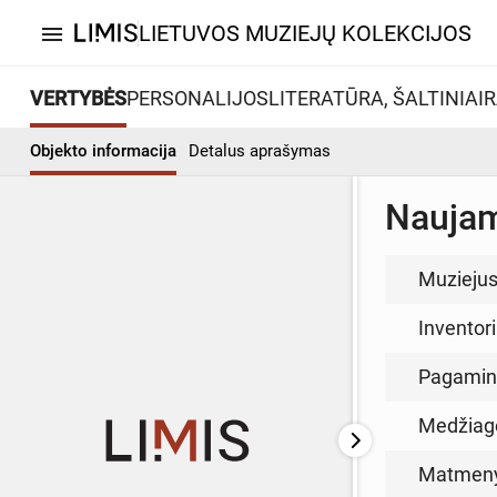
LIETUVOS MUZIEJŲ KOLEKCIJOS
menu
VERTYBĖS
PERSONALIJOS
LITERATŪRA, ŠALTINIAI
R
Objekto informacija
Detalus aprašymas
Naujam
Muzieju
Inventor
Pagamin
Medžiag
Matmen