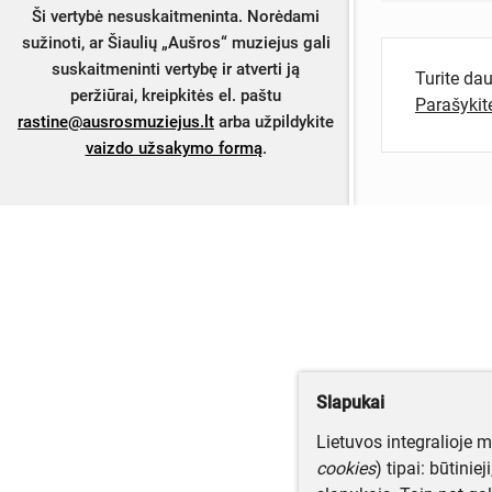
Ši vertybė nesuskaitmeninta. Norėdami
sužinoti, ar Šiaulių „Aušros“ muziejus gali
suskaitmeninti vertybę ir atverti ją
Turite da
peržiūrai, kreipkitės el. paštu
Parašyki
rastine@ausrosmuziejus.lt
arba užpildykite
vaizdo užsakymo formą
.
Slapukai
Lietuvos integralioje 
cookies
) tipai: būtinie