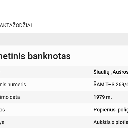
AKTAŽODŽIAI
etinis banknotas
s
Šiaulių „Aušro
inis numeris
ŠAM T–S 269/
imo data
1979 m.
os
Popierius
;
poli
ys
Aukštis x ploti