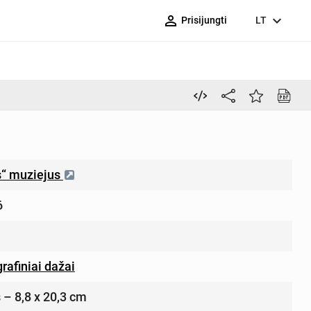
person_outline
expand_more
Prisijungti
LT
s“ muziejus
6
grafiniai dažai
s – 8,8 x 20,3 cm