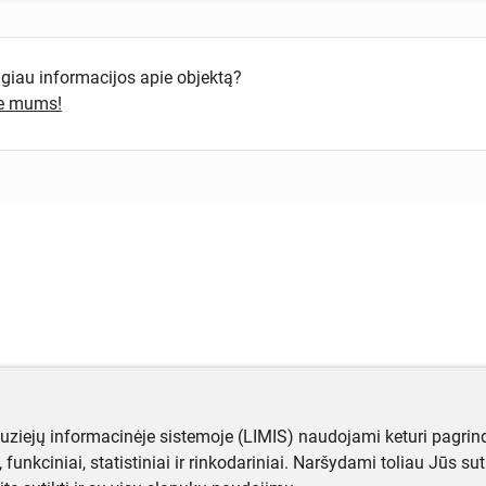
ugiau informacijos apie objektą?
te mums!
muziejų informacinėje sistemoje (LIMIS) naudojami keturi pagrind
ji, funkciniai, statistiniai ir rinkodariniai. Naršydami toliau Jūs s