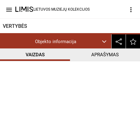
menu
more_vert
LIETUVOS MUZIEJŲ KOLEKCIJOS
VERTYBĖS
Objekto informacija
VAIZDAS
APRAŠYMAS
help_outline
CC BY