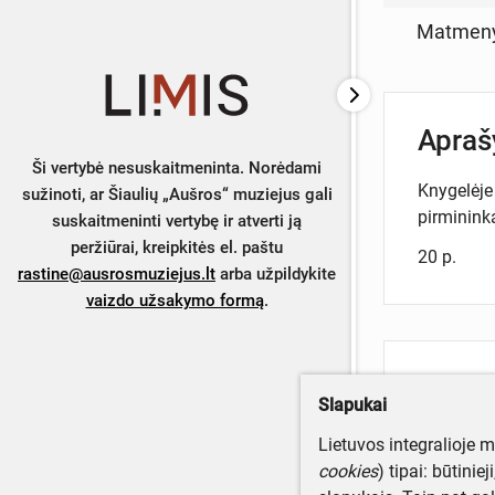
Matmen
Apra
Ši vertybė nesuskaitmeninta. Norėdami
Knygelėje
sužinoti, ar Šiaulių „Aušros“ muziejus gali
pirmininka
suskaitmeninti vertybę ir atverti ją
peržiūrai, kreipkitės el. paštu
20 p.
rastine@ausrosmuziejus.lt
arba užpildykite
vaizdo užsakymo formą
.
Turite da
Slapukai
Parašyki
Lietuvos integralioje 
cookies
) tipai: būtinie