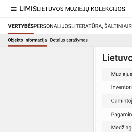
LIETUVOS MUZIEJŲ KOLEKCIJOS
menu
VERTYBĖS
PERSONALIJOS
LITERATŪRA, ŠALTINIAI
R
Objekto informacija
Detalus aprašymas
Lietuv
Muzieju
Inventor
Gamintoja
Pagamin
Medžiag