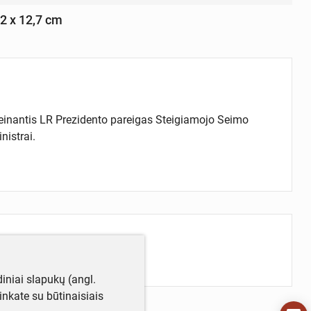
,2 x 12,7 cm
 einantis LR Prezidento pareigas Steigiamojo Seimo
inistrai.
iniai slapukų (angl.
utinkate su būtinaisiais