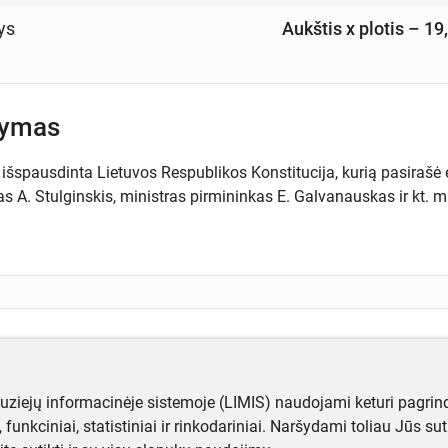
ys
Aukštis x plotis – 19
šymas
 išspausdinta Lietuvos Respublikos Konstitucija, kurią pasirašė
s A. Stulginskis, ministras pirmininkas E. Galvanauskas ir kt. m
ugiau informacijos apie objektą?
te mums!
muziejų informacinėje sistemoje (LIMIS) naudojami keturi pagrind
ji, funkciniai, statistiniai ir rinkodariniai. Naršydami toliau Jūs s