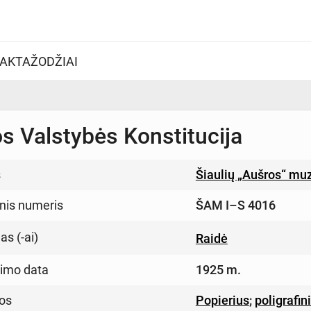
AKTAŽODŽIAI
os Valstybės Konstitucija
s
Šiaulių „Aušros“ mu
inis numeris
ŠAM I–S 4016
s (-ai)
Raidė
imo data
1925 m.
os
Popierius
;
poligrafin