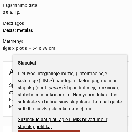
Pagaminimo data
XX a. I p.
Medžiagos
Medis
;
metalas
Matmenys
Ilgis x plotis – 54 x 38 cm
Slapukai
Aprašymas
Lietuvos integralioje muziejų informacinėje
sistemoje (LIMIS) naudojami keturi pagrindiniai
Spąstai, mediniai, naudoti žiurkėms gaudyti,
slapukų (angl.
cookies
) tipai: būtinieji, funkciniai,
stačiakampio formos su mediniais rėmeliais, per
statistiniai ir rinkodariniai. Naršydami toliau Jūs
kuriuos perkištas laisvai judantis dangtis su mediniu
sutinkate su būtinaisiais slapukais. Taip pat galite
kotu.
sutikti ir su visų slapukų naudojimu.
Sužinokite daugiau apie LIMIS privatumo ir
slapukų politiką.