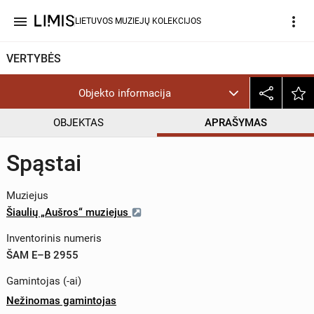
menu
more_vert
LIETUVOS MUZIEJŲ KOLEKCIJOS
VERTYBĖS
Objekto informacija
OBJEKTAS
APRAŠYMAS
Spąstai
Muziejus
Šiaulių „Aušros“ muziejus
Inventorinis numeris
ŠAM E–B 2955
Gamintojas (-ai)
Nežinomas gamintojas