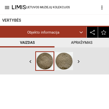
menu
more_vert
LIETUVOS MUZIEJŲ KOLEKCIJOS
VERTYBĖS
Objekto informacija
VAIZDAS
APRAŠYMAS
keyboard_arrow_left
keyboard_arrow_right