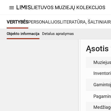
LIETUVOS MUZIEJŲ KOLEKCIJOS
menu
VERTYBĖS
PERSONALIJOS
LITERATŪRA, ŠALTINIAI
R
Objekto informacija
Detalus aprašymas
Ąsotis
Muzieju
Inventor
Gamintoja
Pagamin
Medžiag