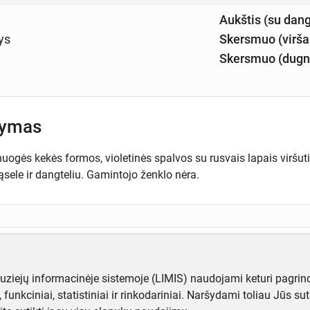
Aukštis (su dang
ys
Skersmuo (virša
Skersmuo (dugn
šymas
uogės kekės formos, violetinės spalvos su rusvais lapais viršutin
ąsele ir dangteliu. Gamintojo ženklo nėra.
ugiau informacijos apie objektą?
te mums!
muziejų informacinėje sistemoje (LIMIS) naudojami keturi pagrind
ji, funkciniai, statistiniai ir rinkodariniai. Naršydami toliau Jūs s