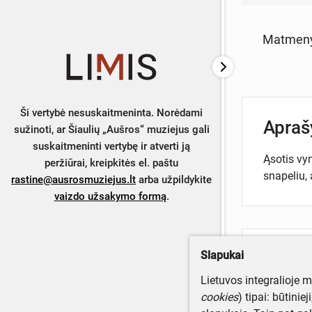
Matmen
Ši vertybė nesuskaitmeninta. Norėdami
Apra
sužinoti, ar Šiaulių „Aušros“ muziejus gali
suskaitmeninti vertybę ir atverti ją
Ąsotis vyn
peržiūrai, kreipkitės el. paštu
snapeliu, 
rastine@ausrosmuziejus.lt
arba užpildykite
vaizdo užsakymo formą
.
Turite da
Slapukai
Parašyki
Lietuvos integralioje 
cookies
) tipai: būtinie