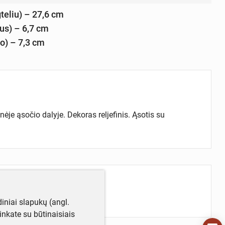
teliu) – 27,6 cm
us) – 6,7 cm
o) – 7,3 cm
ėje ąsočio dalyje. Dekoras reljefinis. Ąsotis su
iniai slapukų (angl.
utinkate su būtinaisiais