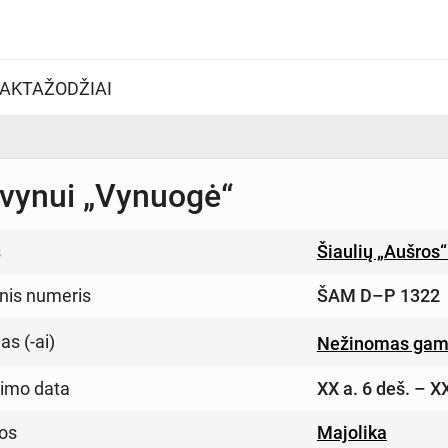
AKTAŽODŽIAI
 vynui „Vynuogė“
s
Šiaulių „Aušros
inis numeris
ŠAM D–P 1322
s (-ai)
Nežinomas gami
imo data
XX a. 6 deš. – XX
os
Majolika