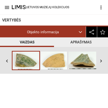
menu
more_vert
LIETUVOS MUZIEJŲ KOLEKCIJOS
VERTYBĖS
Objekto informacija
VAIZDAS
APRAŠYMAS
keyboard_arrow_left
keyboard_arrow_right