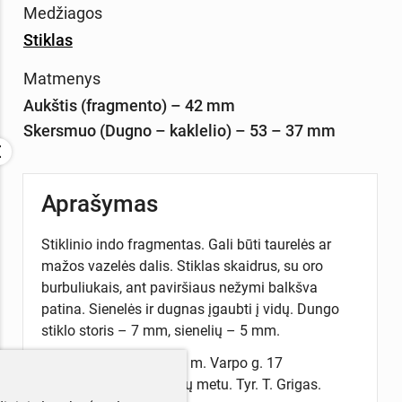
Medžiagos
Stiklas
Matmenys
Aukštis (fragmento) – 42 mm
Skersmuo (Dugno – kaklelio) – 53 – 37 mm
Aprašymas
Stiklinio indo fragmentas. Gali būti taurelės ar
mažos vazelės dalis. Stiklas skaidrus, su oro
burbuliukais, ant paviršiaus nežymi balkšva
patina. Sienelės ir dugnas įgaubti į vidų. Dungo
stiklo storis – 7 mm, sienelių – 5 mm.
Rasta Šiauliuose, 2018 m. Varpo g. 17
archeologinių žvalgymų metu. Tyr. T. Grigas.