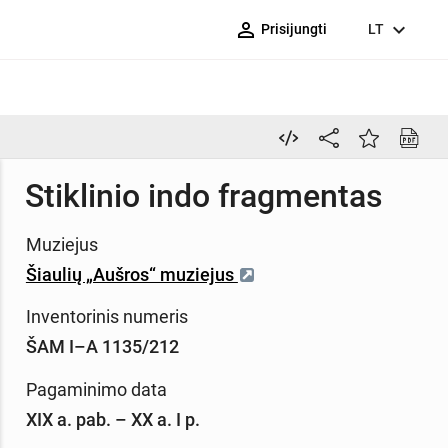
person_outline
expand_more
Prisijungti
LT
Stiklinio indo fragmentas
Muziejus
Šiaulių „Aušros“ muziejus
Inventorinis numeris
ŠAM I–A 1135/212
Pagaminimo data
XIX a. pab. – XX a. I p.