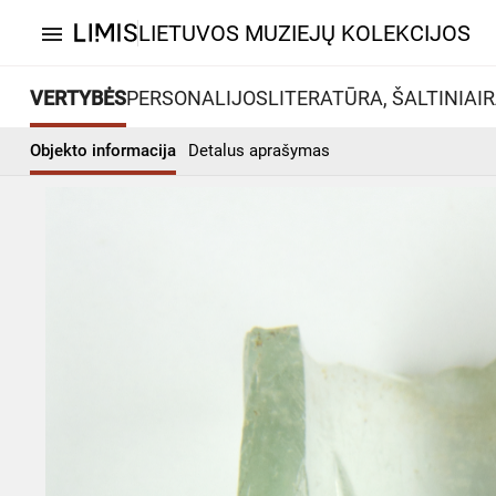
LIETUVOS MUZIEJŲ KOLEKCIJOS
menu
VERTYBĖS
PERSONALIJOS
LITERATŪRA, ŠALTINIAI
R
Objekto informacija
Detalus aprašymas