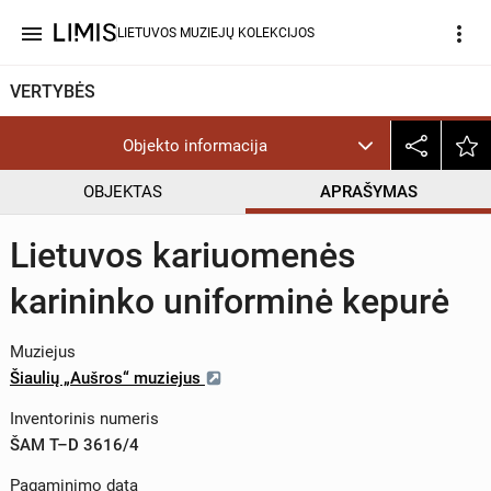
menu
more_vert
LIETUVOS MUZIEJŲ KOLEKCIJOS
VERTYBĖS
Objekto informacija
OBJEKTAS
APRAŠYMAS
Lietuvos kariuomenės
karininko uniforminė kepurė
Muziejus
Šiaulių „Aušros“ muziejus
Inventorinis numeris
ŠAM T–D 3616/4
Pagaminimo data