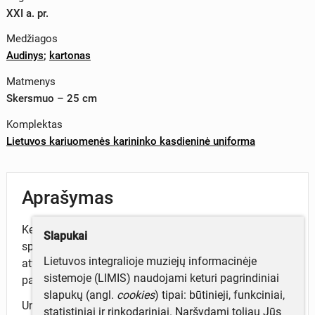
XXI a. pr.
Medžiagos
Audinys
;
kartonas
Matmenys
Skersmuo – 25 cm
Komplektas
Lietuvos kariuomenės karininko kasdieninė uniforma
Aprašymas
Kepurė maskuojančio rašto (rudos, žalsvos, juodos)
Slapukai
spalvų, apvali, šonuose ir užpakalinėje dalyje prisiūti
Lietuvos integralioje muziejų informacinėje
atvartukai. Priekyje išsiuvinėta kokarda. Viduje -
sistemoje (LIMIS) naudojami keturi pagrindiniai
pamušalas.
slapukų (angl.
cookies
) tipai: būtinieji, funkciniai,
Uniforma priklausė kapitonui Nerijui Kundrotui,
statistiniai ir rinkodariniai. Naršydami toliau Jūs