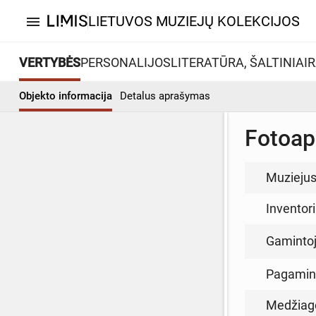
LIETUVOS MUZIEJŲ KOLEKCIJOS
menu
VERTYBĖS
PERSONALIJOS
LITERATŪRA, ŠALTINIAI
R
Objekto informacija
Detalus aprašymas
Fotoap
Muzieju
Inventor
Gamintoja
Pagamin
Medžiag