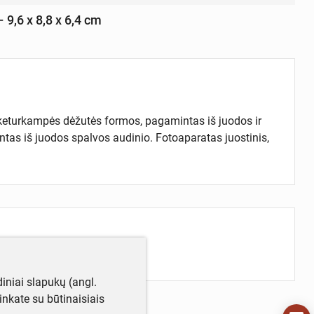
– 9,6 x 8,8 x 6,4 cm
eturkampės dėžutės formos, pagamintas iš juodos ir
intas iš juodos spalvos audinio. Fotoaparatas juostinis,
iniai slapukų (angl.
utinkate su būtinaisiais