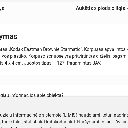
ys
Aukštis x plotis x ilgis 
šymas
tas „Kodak Eastman Brownie Starmatic". Korpusas apvalintos k
lvos plastiko. Korpuso šonuose yra pritvirtintas dirželis, pagam
is 4 x 4 cm. Juostos tipas – 127. Pagamintas JAV.
ugiau informacijos apie objektą?
te mums!
muziejų informacinėje sistemoje (LIMIS) naudojami keturi pagrind
ji, funkciniai, statistiniai ir rinkodariniai. Naršydami toliau Jūs s