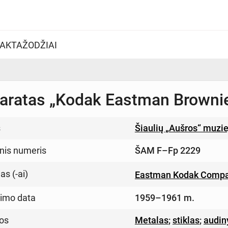
AKTAŽODŽIAI
aratas „Kodak Eastman Brownie
s
Šiaulių „Aušros“ muzi
inis numeris
ŠAM F–Fp 2229
s (-ai)
Eastman Kodak Comp
imo data
1959–1961 m.
os
Metalas
;
stiklas
;
audin