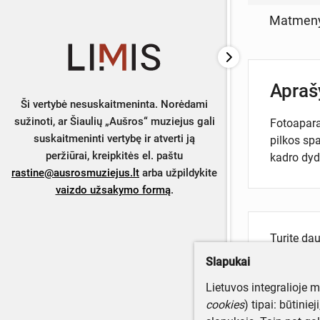
Matmen
Apra
Ši vertybė nesuskaitmeninta. Norėdami
sužinoti, ar Šiaulių „Aušros“ muziejus gali
Fotoapara
suskaitmeninti vertybę ir atverti ją
pilkos spa
peržiūrai, kreipkitės el. paštu
kadro dyd
rastine@ausrosmuziejus.lt
arba užpildykite
vaizdo užsakymo formą
.
Turite da
Parašyki
Slapukai
Lietuvos integralioje 
cookies
) tipai: būtinie