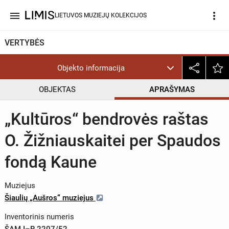
menu
more_vert
LIETUVOS MUZIEJŲ KOLEKCIJOS
VERTYBĖS
Objekto informacija
OBJEKTAS
APRAŠYMAS
„Kultūros“ bendrovės raštas
O. Žižniauskaitei per Spaudos
fondą Kaune
Muziejus
Šiaulių „Aušros“ muziejus
Inventorinis numeris
ŠAM I–R 2207/52