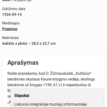
Sukūrimo data
1926-09-14
Medžiagos
Popierius
Matmenys
Aukštis x plotis – 28,5 x 22,7 cm
Aprašymas
Rašte pranešama, kad O. Žižniauskaitė, „Kultūros“
bendrovės skyriaus Kaune knygyno vedėja, skolinga
bendrovei už knygas 1199, 61 Lt ir neperduotus iš
Baltrušaičio knygyno gautus dar 72,10 Lt. Prašoma
Slapukai
skolą gražinti. Raštas atspausdintas ant firminio
„Kultūros“ bendrovės lapo.
Lietuvos integralioje muziejų informacinėje