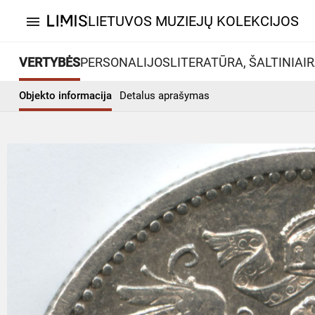
LIETUVOS MUZIEJŲ KOLEKCIJOS
menu
VERTYBĖS
PERSONALIJOS
LITERATŪRA, ŠALTINIAI
R
Objekto informacija
Detalus aprašymas