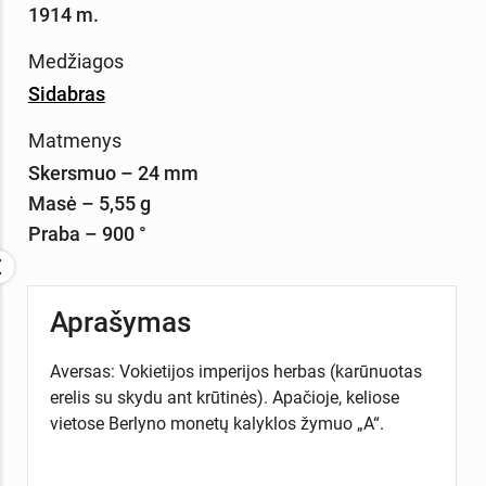
1914 m.
Medžiagos
Sidabras
Matmenys
Skersmuo – 24 mm
Masė – 5,55 g
Praba – 900 °
Aprašymas
Aversas: Vokietijos imperijos herbas (karūnuotas
erelis su skydu ant krūtinės). Apačioje, keliose
vietose Berlyno monetų kalyklos žymuo „A“.