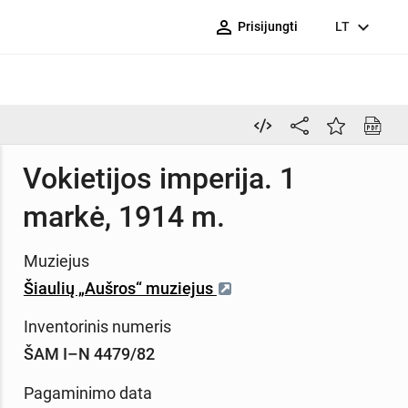
person_outline
expand_more
Prisijungti
LT
Vokietijos imperija. 1
markė, 1914 m.
Muziejus
Šiaulių „Aušros“ muziejus
Inventorinis numeris
ŠAM I–N 4479/82
Pagaminimo data