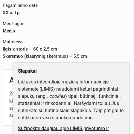
Pagaminimo data
XX a. I p.
Medžiagos
Medis
Matmenys
Ilgis x storis – 60 x 2,5 cm
Skersmuo (kiaurymių skersmuo) – 5,5 cm
Slapukai
Aprašymas
Lietuvos integralioje muziejų informacinėje
sistemoje (LIMIS) naudojami keturi pagrindiniai
Žambrio dalis – lentelė su trimis apvalaus skerspjūvio
slapukų (angl.
cookies
) tipai: būtinieji, funkciniai,
kiaurymėmis. Lentelė išdrožta figūriškai, su dviem
statistiniai ir rinkodariniai. Naršydami toliau Jūs
susiaurėjimais tarp kiaurymių ir viename gale
sutinkate su būtinaisiais slapukais. Taip pat galite
suploninta.
sutikti ir su visų slapukų naudojimu.
Sužinokite daugiau apie LIMIS privatumo ir