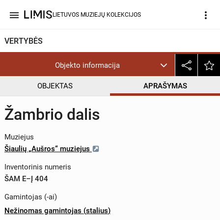
menu
more_vert
LIETUVOS MUZIEJŲ KOLEKCIJOS
VERTYBĖS
Objekto informacija
OBJEKTAS
APRAŠYMAS
Žambrio dalis
Muziejus
Šiaulių „Aušros“ muziejus
Inventorinis numeris
ŠAM E–Į 404
Gamintojas (-ai)
Nežinomas gamintojas
(
stalius
)