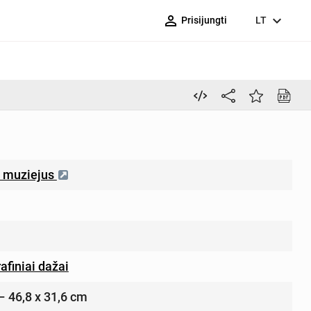
person_outline
expand_more
Prisijungti
LT
“ muziejus
rafiniai dažai
 – 46,8 x 31,6 cm