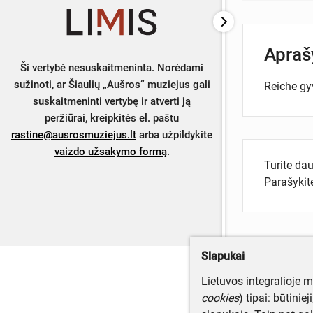
Apra
Ši vertybė nesuskaitmeninta. Norėdami
sužinoti, ar Šiaulių „Aušros“ muziejus gali
Reiche gyv
suskaitmeninti vertybę ir atverti ją
peržiūrai, kreipkitės el. paštu
rastine@ausrosmuziejus.lt
arba užpildykite
vaizdo užsakymo formą
.
Turite da
Parašyki
Slapukai
Lietuvos integralioje 
cookies
) tipai: būtinie