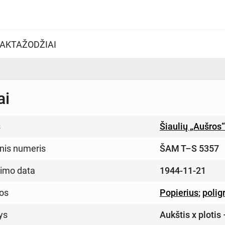
AKTAŽODŽIAI
ai
s
Šiaulių „Aušros
inis numeris
ŠAM T–S 5357
imo data
1944-11-21
os
Popierius
;
polig
ys
Aukštis x plotis