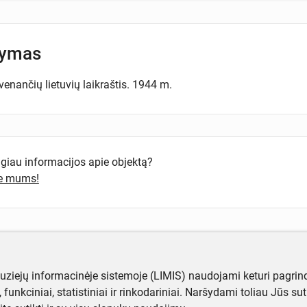
šymas
enančių lietuvių laikraštis. 1944 m.
ugiau informacijos apie objektą?
te mums!
muziejų informacinėje sistemoje (LIMIS) naudojami keturi pagrind
ji, funkciniai, statistiniai ir rinkodariniai. Naršydami toliau Jūs s