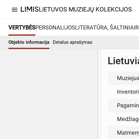
LIETUVOS MUZIEJŲ KOLEKCIJOS
menu
VERTYBĖS
PERSONALIJOS
LITERATŪRA, ŠALTINIAI
R
Objekto informacija
Detalus aprašymas
Lietuvi
Muzieju
Inventor
Pagamin
Medžiag
Matmen