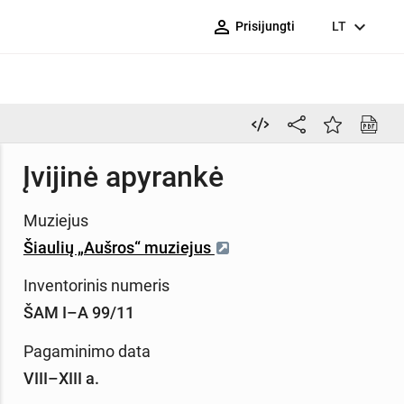
person_outline
expand_more
Prisijungti
LT
Įvijinė apyrankė
Muziejus
Šiaulių „Aušros“ muziejus
Inventorinis numeris
ŠAM I–A 99/11
Pagaminimo data
VIII–XIII a.