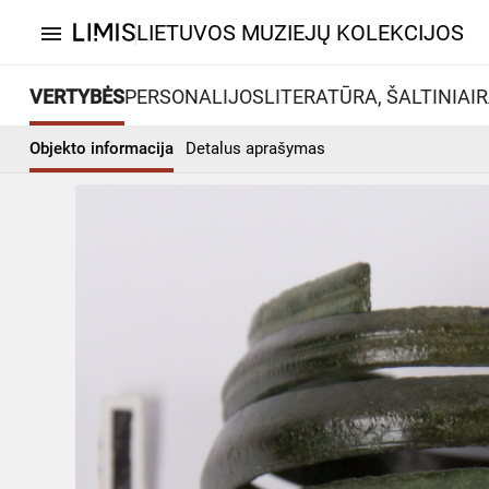
LIETUVOS MUZIEJŲ KOLEKCIJOS
menu
VERTYBĖS
PERSONALIJOS
LITERATŪRA, ŠALTINIAI
R
Objekto informacija
Detalus aprašymas