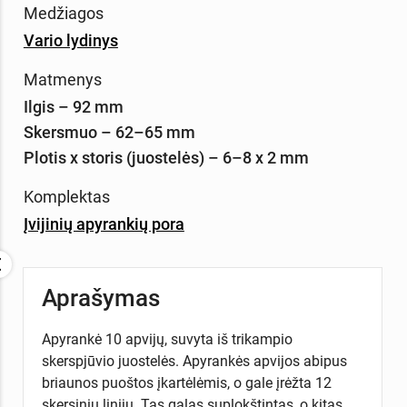
Medžiagos
Vario lydinys
Matmenys
Ilgis – 92 mm
Skersmuo – 62–65 mm
Plotis x storis (juostelės) – 6–8 x 2 mm
Komplektas
Įvijinių apyrankių pora
Aprašymas
Apyrankė 10 apvijų, suvyta iš trikampio
skerspjūvio juostelės. Apyrankės apvijos abipus
briaunos puoštos įkartėlėmis, o gale įrėžta 12
skersinių linijų. Tas galas suplokštintas, o kitas