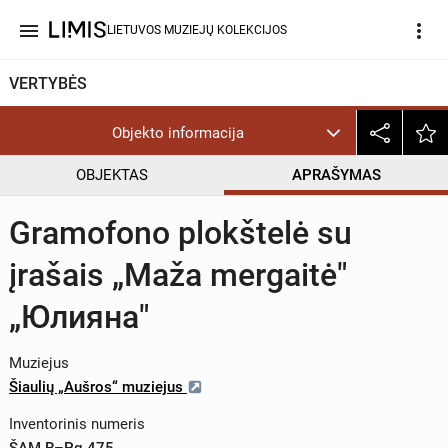
menu
more_vert
LIETUVOS MUZIEJŲ KOLEKCIJOS
VERTYBĖS
Objekto informacija
OBJEKTAS
APRAŠYMAS
Gramofono plokštelė su
įrašais „Maža mergaitė"
„Юлияна"
Muziejus
Šiaulių „Aušros“ muziejus
Inventorinis numeris
ŠAM R–Pg 475