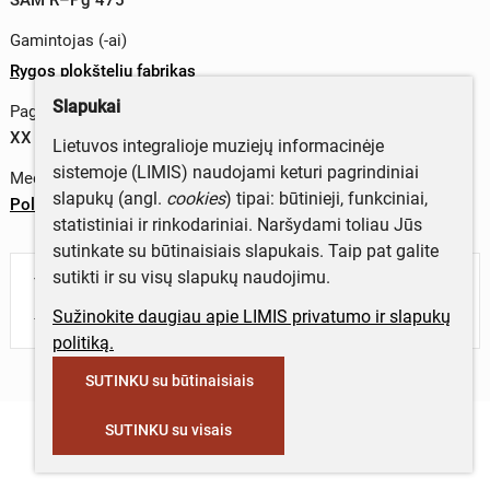
Gamintojas (-ai)
Rygos plokštelių fabrikas
Slapukai
Pagaminimo data
XX a. II p.
Lietuvos integralioje muziejų informacinėje
sistemoje (LIMIS) naudojami keturi pagrindiniai
Medžiagos
slapukų (angl.
cookies
) tipai: būtinieji, funkciniai,
Polivinilchloridas
statistiniai ir rinkodariniai. Naršydami toliau Jūs
sutinkate su būtinaisiais slapukais. Taip pat galite
sutikti ir su visų slapukų naudojimu.
Turite daugiau informacijos apie objektą?
Parašykite mums!
Sužinokite daugiau apie LIMIS privatumo ir slapukų
politiką.
SUTINKU su būtinaisiais
SUTINKU su visais