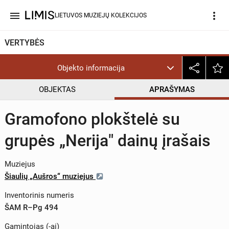
menu
more_vert
LIETUVOS MUZIEJŲ KOLEKCIJOS
VERTYBĖS
Objekto informacija
OBJEKTAS
APRAŠYMAS
Gramofono plokštelė su
grupės „Nerija" dainų įrašais
Muziejus
Šiaulių „Aušros“ muziejus
Inventorinis numeris
ŠAM R–Pg 494
Gamintojas (-ai)