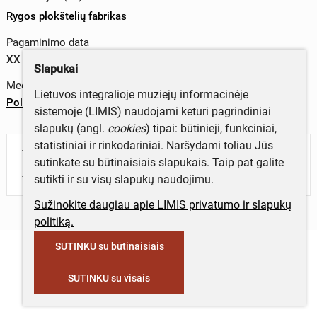
Rygos plokštelių fabrikas
Pagaminimo data
XX a. II p.
Slapukai
Medžiagos
Lietuvos integralioje muziejų informacinėje
Polivinilchloridas
sistemoje (LIMIS) naudojami keturi pagrindiniai
slapukų (angl.
cookies
) tipai: būtinieji, funkciniai,
statistiniai ir rinkodariniai. Naršydami toliau Jūs
Turite daugiau informacijos apie objektą?
sutinkate su būtinaisiais slapukais. Taip pat galite
Parašykite mums!
sutikti ir su visų slapukų naudojimu.
Sužinokite daugiau apie LIMIS privatumo ir slapukų
politiką.
SUTINKU su būtinaisiais
SUTINKU su visais