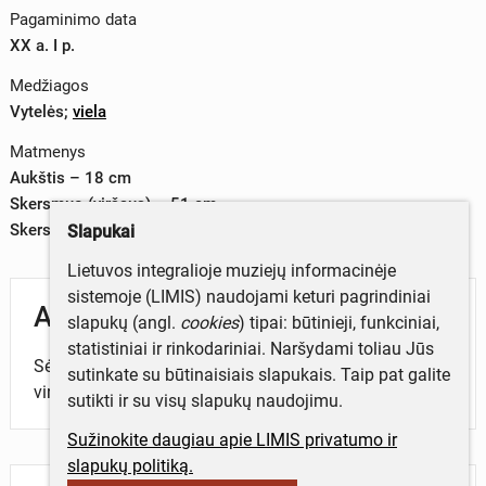
Pagaminimo data
XX a. I p.
Medžiagos
Vytelės
;
viela
Matmenys
Aukštis – 18 cm
Skersmuo (viršaus) – 51 cm
Skersmuo (dugno) – 39 cm
Slapukai
Lietuvos integralioje muziejų informacinėje
sistemoje (LIMIS) naudojami keturi pagrindiniai
Aprašymas
slapukų (angl.
cookies
) tipai: būtinieji, funkciniai,
statistiniai ir rinkodariniai. Naršydami toliau Jūs
Sėtuvė, pinta iš lazdyno vytelių. Apvalios formos, į
sutinkate su būtinaisiais slapukais. Taip pat galite
viršų platėjanti. Šonuose vielinės kilpos.
sutikti ir su visų slapukų naudojimu.
Sužinokite daugiau apie LIMIS privatumo ir
slapukų politiką.