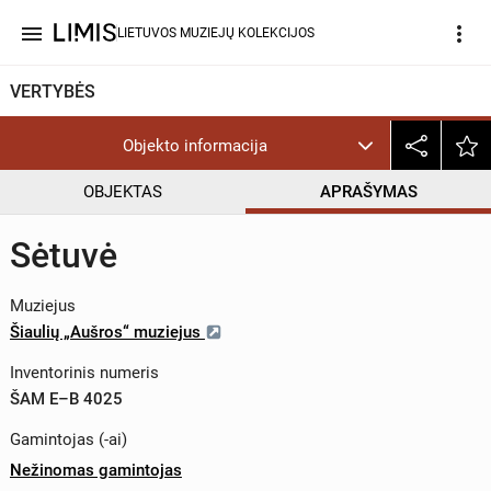
menu
more_vert
LIETUVOS MUZIEJŲ KOLEKCIJOS
VERTYBĖS
Objekto informacija
OBJEKTAS
APRAŠYMAS
Sėtuvė
Muziejus
Šiaulių „Aušros“ muziejus
Inventorinis numeris
ŠAM E–B 4025
Gamintojas (-ai)
Nežinomas gamintojas