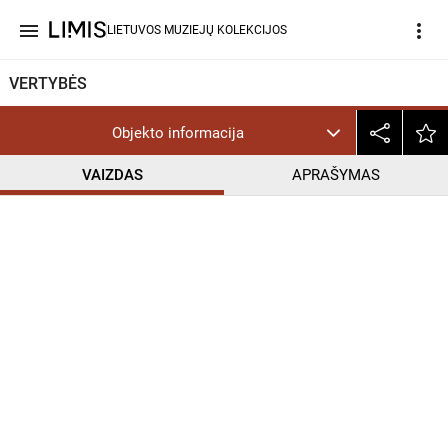
menu
more_vert
LIETUVOS MUZIEJŲ KOLEKCIJOS
VERTYBĖS
Objekto informacija
VAIZDAS
APRAŠYMAS
help_outline
CC BY