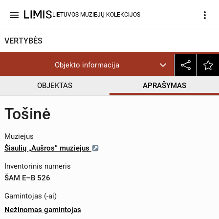
menu
more_vert
LIETUVOS MUZIEJŲ KOLEKCIJOS
VERTYBĖS
Objekto informacija
OBJEKTAS
APRAŠYMAS
Tošinė
Muziejus
Šiaulių „Aušros“ muziejus
Inventorinis numeris
ŠAM E–B 526
Gamintojas (-ai)
Nežinomas gamintojas