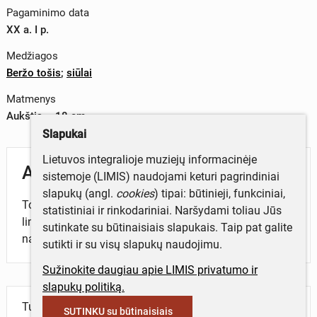
Pagaminimo data
XX a. I p.
Medžiagos
Beržo tošis
;
siūlai
Matmenys
Aukštis – 18 cm
Slapukai
Lietuvos integralioje muziejų informacinėje
Aprašymas
sistemoje (LIMIS) naudojami keturi pagrindiniai
slapukų (angl.
cookies
) tipai: būtinieji, funkciniai,
Tošinė, padaryta iš tošies, susiūtos viename šone
statistiniai ir rinkodariniai. Naršydami toliau Jūs
lininiu siūlu. Vienas galas buvo užsiūtas audiniu ir
sutinkate su būtinaisiais slapukais. Taip pat galite
naudotas bitininko apsisaugoti nuo bičių.
sutikti ir su visų slapukų naudojimu.
Sužinokite daugiau apie LIMIS privatumo ir
slapukų politiką.
Turite daugiau informacijos apie objektą?
SUTINKU su būtinaisiais