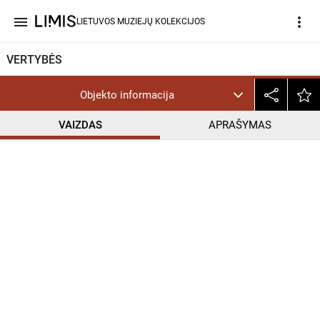
menu
more_vert
LIETUVOS MUZIEJŲ KOLEKCIJOS
VERTYBĖS
Objekto informacija
VAIZDAS
APRAŠYMAS
help_outline
PD