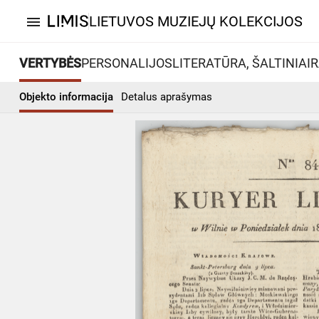
LIETUVOS MUZIEJŲ KOLEKCIJOS
menu
VERTYBĖS
PERSONALIJOS
LITERATŪRA, ŠALTINIAI
R
Objekto informacija
Detalus aprašymas