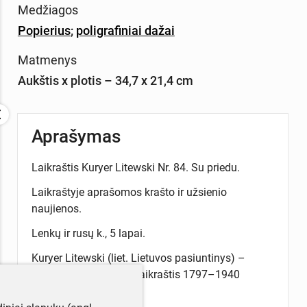
Medžiagos
Popierius
;
poligrafiniai dažai
Matmenys
Aukštis x plotis – 34,7 x 21,4 cm
Aprašymas
Laikraštis Kuryer Litewski Nr. 84. Su priedu.
Laikraštyje aprašomos krašto ir užsienio
naujienos.
Lenkų ir rusų k., 5 lapai.
Kuryer Litewski (liet. Lietuvos pasiuntinys) –
politinis informacinis laikraštis 1797–1940
m. leistas Vilniuje.