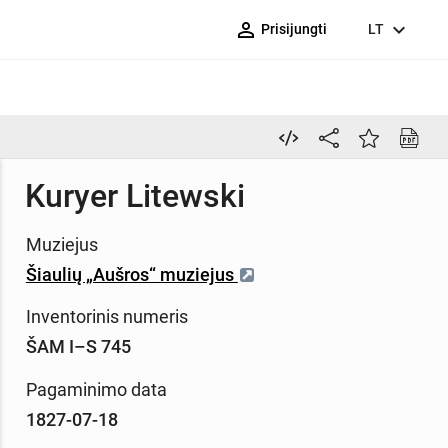
person_outline
expand_more
Prisijungti
LT
Kuryer Litewski
Muziejus
Šiaulių „Aušros“ muziejus
Inventorinis numeris
ŠAM I–S 745
Pagaminimo data
1827-07-18