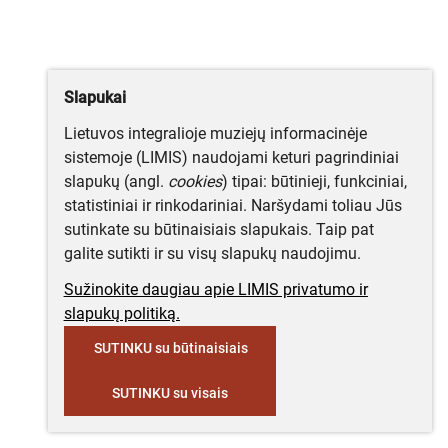
Slapukai
Lietuvos integralioje muziejų informacinėje
sistemoje (LIMIS) naudojami keturi pagrindiniai
slapukų (angl.
cookies
) tipai: būtinieji, funkciniai,
statistiniai ir rinkodariniai. Naršydami toliau Jūs
sutinkate su būtinaisiais slapukais. Taip pat
galite sutikti ir su visų slapukų naudojimu.
Sužinokite daugiau apie LIMIS privatumo ir
slapukų politiką.
SUTINKU su būtinaisiais
SUTINKU su visais