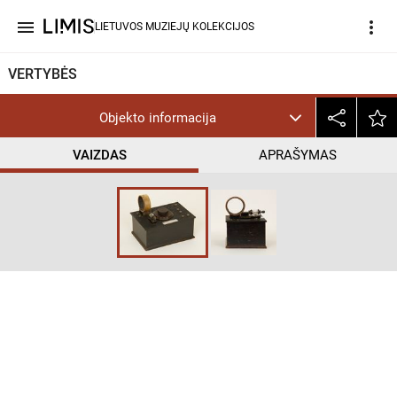
menu
more_vert
LIETUVOS MUZIEJŲ KOLEKCIJOS
VERTYBĖS
Objekto informacija
VAIZDAS
APRAŠYMAS